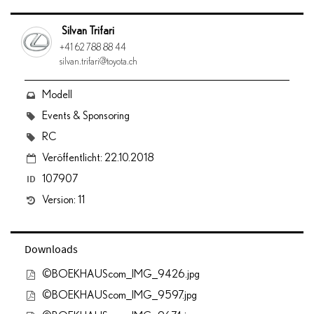
Silvan Trifari
+41 62 788 88 44
silvan.trifari@toyota.ch
Modell
Events & Sponsoring
RC
Veröffentlicht: 22.10.2018
ID
107907
Version: 11
Downloads
©BOEKHAUScom_IMG_9426.jpg
©BOEKHAUScom_IMG_9597.jpg