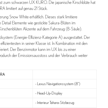
rast zum schwarzen UX KURO. Die japanische Kirschblüte hat
 limitiert auf genau 21 Stück.
ung Snow White erhältlich. Dieses stark limitiere
 Detail Elemente wie gestickte Sakura-Blüten im
Kirschenblüten Akzente auf dem Fahrzeug (B-Säule).
ystem (Energie-Effizienz-Kategorie A) ausgestattet. Der
effizientesten in seiner Klasse ist. In Kombination mit den
feriert. Der Benzinmotor kann im UX bis zu einer
wodurch der Emissionsausstoss und der Verbrauch weiter
KURA
- Lexus Navigationssystem (8")
- Head-Up-Display
- Interieur Tahara-Sitzbezug