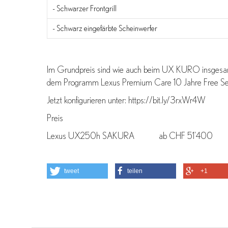
- Schwarzer Frontgrill
- Schwarz eingefärbte Scheinwerfer
Im Grundpreis sind wie auch beim UX KURO insgesamt
dem Programm Lexus Premium Care 10 Jahre Free Serv
Jetzt konfigurieren unter: https://bit.ly/3rxWr4W
Preis
Lexus UX250h SAKURA ab CHF 51'400
tweet
teilen
+1