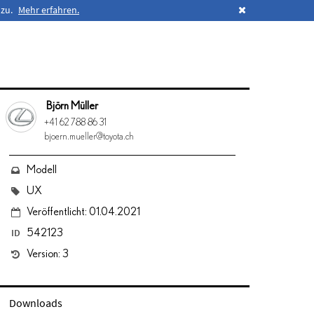
 zu.
Mehr erfahren.
Björn Müller
+41 62 788 86 31
bjoern.mueller@toyota.ch
Modell
UX
Veröffentlicht: 01.04.2021
ID
542123
Version: 3
Downloads