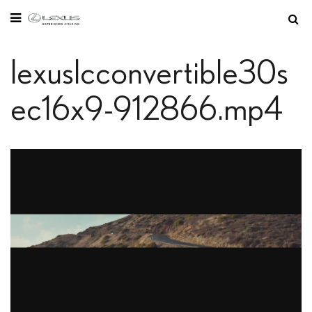
Sie befinden sich hier:
Startseite
/
Multimedia
/
Videos
lexuslcconvertible30s
ec16x9-912866.mp4