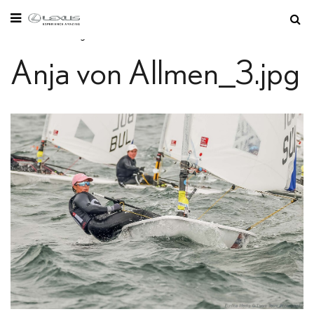
Vous êtes ici:
Page d'accueil
/
Multimédias
/
Vidéos
Anja von Allmen_3.jpg