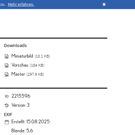
 zu.
Mehr erfahren.
Downloads
(10.1 KB)
Miniaturbild
(184 KB)
Vorschau
(297.9 KB)
Master
ID
2215596
Version: 3
EXIF
Erstellt: 15.08.2025
Blende: 5,6