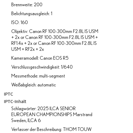
Brennweite: 200
Belichtungsausgleich: 1
ISO: 160
Objektiv: Canon RF 100-300mm F2.8L IS USM
+ 2x or Canon RF 100-300mm F2.8L IS USM +
RF1.4x + 2x or Canon RF 100-300mm F2.8L IS
USM + RF2x + 2x
Kameramodell: Canon EOS R5
Verschlussgeschwindigkeit: 1/640
Messmethode: multi-segment
Weißabgleich: automatic
IPTC
IPTC-Inhalt
Schlagwörter: 2025 ILCA SENIOR
EUROPEAN CHAMPIONSHIPS Marstrand
Sweden, ILCA 6
Verfasser der Beschreibung: THOM TOUW